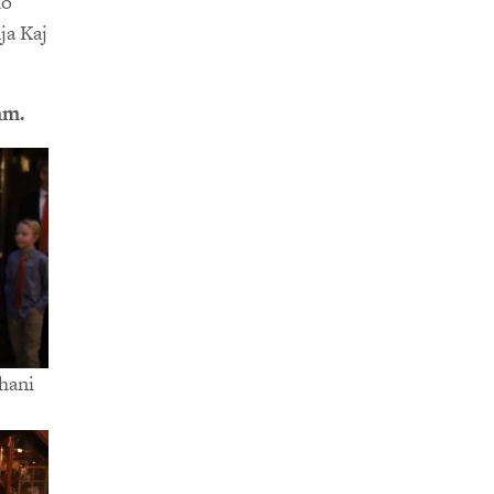
ho
ja Kaj
mm.
hani