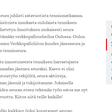
ura juhlisti satavuotista tennismatkaansa.
sitoista innokasta oululaista tenniksen
lähetetyn ilmoituksen mukaisesti seura
pitämään verkkopallourheilua Oulussa. Oulun
omen Verkkopalloliiton kuudes jäsenseura ja
 tennisseura.
ta innostuneesta tenniksen harrastajasta
sadan jäsenen seuraksi. Kasvu ei olisi
toistyön tekijöitä, seura-aktiiveja,
nan jäseniä ja tukijoitamme. Jokaisella
 joiden seuran eteen tekemän työn satoa me nyt
tta. Kiitos siitä teille kaikille!
dän kaikkien iloksi koostaneet seuran