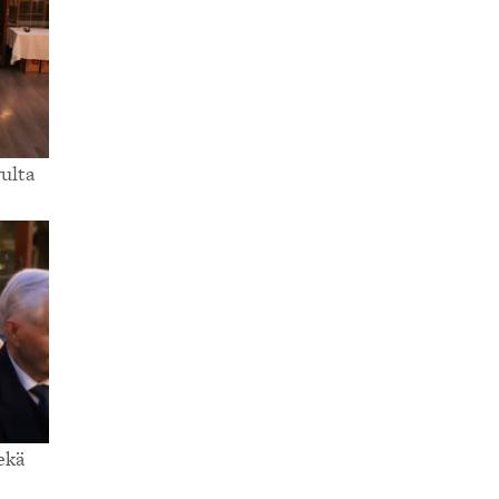
vulta
ekä