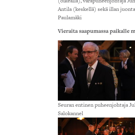
(oikealla), varapuheenjohtaja Ju
Antila (keskellä) sekä illan juonta
Paulamäki
Vieraita saapumassa paikalle 
Seuran entinen puheenjohtaja Ju
Salokannel