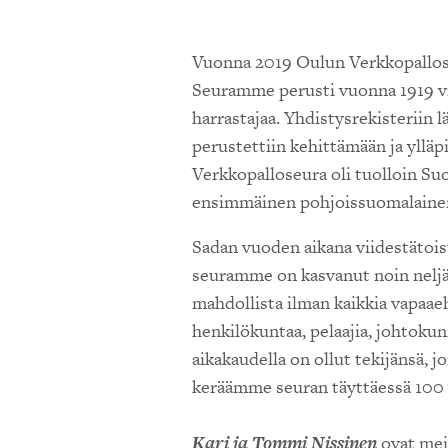
Vuonna 2019 Oulun Verkkopallose
Seuramme perusti vuonna 1919 vii
harrastajaa. Yhdistysrekisteriin 
perustettiin kehittämään ja yllä
Verkkopalloseura oli tuolloin Su
ensimmäinen pohjoissuomalainen
Sadan vuoden aikana viidestätois
seuramme on kasvanut noin neljän
mahdollista ilman kaikkia vapaaeh
henkilökuntaa, pelaajia, johtokun
aikakaudella on ollut tekijänsä,
keräämme seuran täyttäessä 100 vuo
Kari ja Tommi Nissinen
ovat mei