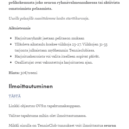
pelikokemusta joko seuran ryhmävalmennuksessa tai aktiivista
omatoimista pelaamista.
Uusille pelaajille suosittelemme kesän starttikursseja.
Aikuistennis
Harjoitusryhmät jaetaan pelitason mukaan
Ylläoleva aikataulu koskee viikkoja 23-27. Viikkojen 31-33
tarjonta julkaistaan myöhemmin Tennisclubissa.
Harjoituskerroista voi valita itselleen sopivat päivät.
Osallistujat ovat vakuutettuja harjoitusten ajan.
Hinta:
30€/treeni
Ilmoittautuminen
TÄSTÄ
Linkki ohjautuu OVS:n tapahtumakauppaan.
Valitse tapahtuma mihin olet ilmoittautumassa.
Mikäli sinulla on TennisClub tunnukset voit ilmoittautua
seuran