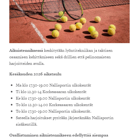
Aikuistenniksessä
keskitytään lyöntitekniikan ja taktisen
osaamisen kehittämiseen sekä drillien että pelinomaisten
harjoitteiden avulla.
Kesäkauden 2026 aikataulu
Ma klo 17.30-19.00 Nallisportin ulkokentät
Ti klo 12.30-14 Korkeasaaran ulkokentät
Ke klo 17.30-19.00 Nallisportin ulkokentät
To klo 12.30-14.00 Korkeasaaren ulkokentät
To klo 17.30-19.00 Nallisportin ulkokentät.
Sateella harjoitukset pyritään järjestämään Nallisportin
sisäkentillä.
Osallistuminen aikuistennikseen edellyttää aiempaa