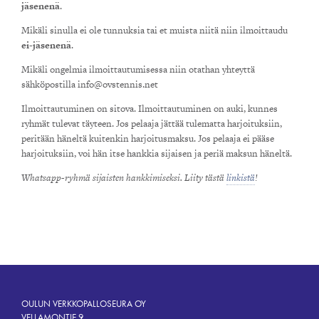
jäsenenä
.
Mikäli sinulla ei ole tunnuksia tai et muista niitä niin ilmoittaudu
ei-jäsenenä
.
Mikäli ongelmia ilmoittautumisessa niin otathan yhteyttä
sähköpostilla info@ovstennis.net
Ilmoittautuminen on sitova. Ilmoittautuminen on auki, kunnes
ryhmät tulevat täyteen. Jos pelaaja jättää tulematta harjoituksiin,
peritään häneltä kuitenkin harjoitusmaksu. Jos pelaaja ei pääse
harjoituksiin, voi hän itse hankkia sijaisen ja periä maksun häneltä.
Whatsapp-ryhmä sijaisten hankkimiseksi. Liity tästä
linkistä
!
OULUN VERKKOPALLOSEURA OY
VELLAMONTIE 9