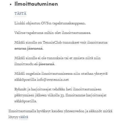
Ilmoittautuminen
TÄSTÄ
Linkki ohjautuu OVS:n tapahtumakauppaan.
Valitse tapahtuma mihin olet ilmoittautumassa.
Mikäli sinulla on TennisClub tunnukset voit ilmoittautua
seuran jäsenenä
.
Mikäli sinulla ei ole tunnuksia tai et muista niitä niin
ilmoittaudu
ei-jäsenenä
.
Mikäli ongelmia ilmoittautumisessa niin otathan yhteyttä
sähköpostilla info@ovstennis.net
Ryhmät ja harjoitusajat tehdään heti ilmoittautumisen
päättymisen jälkeen viikolla 33. Ilmoitamme harjoitusajat
sähköpostilla.
Ilmoittautumalla hyväksyt kauden yhteenvedon ja säännöt mitkä
löytyy
täältä