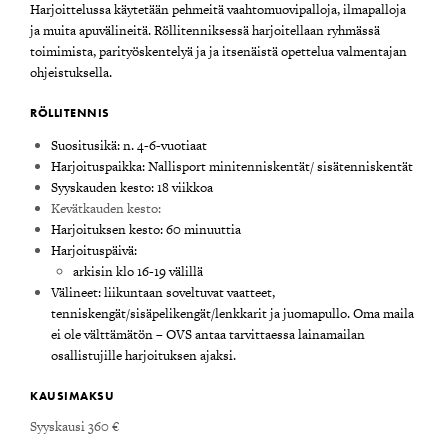
Harjoittelussa käytetään pehmeitä vaahtomuovipalloja, ilmapalloja
ja muita apuvälineitä. Röllitenniksessä harjoitellaan ryhmässä
toimimista, parityöskentelyä ja ja itsenäistä opettelua valmentajan
ohjeistuksella.
RÖLLITENNIS
Suositusikä: n. 4-6-vuotiaat
Harjoituspaikka: Nallisport minitenniskentät/ sisätenniskentät
Syyskauden kesto: 18 viikkoa
Kevätkauden kesto:
Harjoituksen kesto: 60 minuuttia
Harjoituspäivä:
arkisin klo 16-19 välillä
Välineet: liikuntaan soveltuvat vaatteet,
tenniskengät/sisäpelikengät/lenkkarit ja juomapullo. Oma maila
ei ole välttämätön – OVS antaa tarvittaessa lainamailan
osallistujille harjoituksen ajaksi.
KAUSIMAKSU
Syyskausi 360 €