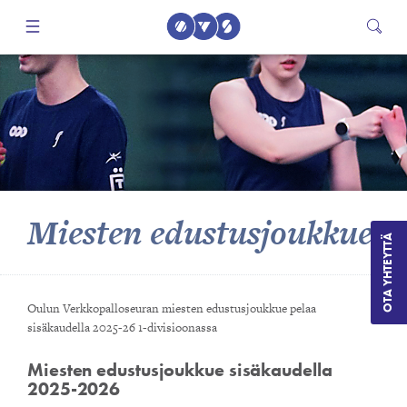
Miesten edustusjoukkue
OTA YHTEYTTÄ
Oulun Verkkopalloseuran miesten edustusjoukkue pelaa
sisäkaudella 2025-26 1-divisioonassa
Miesten edustusjoukkue sisäkaudella
2025-2026