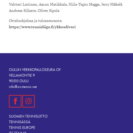
Valtteri Laitinen, Aaron Matikkala, Niila-Tapio Magga, Jerry Mäkelä
Andreas Sillaste, Oliver Sipola
Otteluohjelma ja tulosseuranta:
https://www.tennisliiga.fi/ykkosdivari
OULUN VERKKOPALLOSEURA OY
VELLAMONTIE 9
90510 OULU
info@ovstennis.net
SUOMEN TENNISLIITTO
TENNISÄSSÄ
TENNIS EUROPE