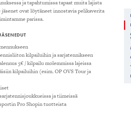
uksessa ja tapahtumissa tapaat muita lajista
äsenet ovat löytäneet innostavia pelikaverita
toimintamme parissa.
JÄSENEDUT
almennukseen
nisliiton kilpailuihin ja sarjatennikseen
 alennus 5€ / kilpailu molemmissa lajeissa
äisiin kilpailuihin (esim. OP OVS Tour ja
iset
arjatennisjoukkueissa ja tiimeissä
sportin Pro Shopin tuotteista