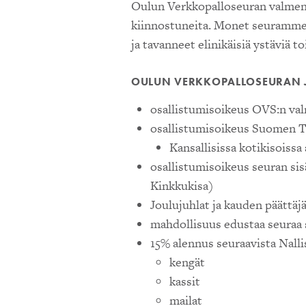
Oulun Verkkopalloseuran valmenn
kiinnostuneita. Monet seuramme j
ja tavanneet elinikäisiä ystäviä 
OULUN VERKKOPALLOSEURAN 
osallistumisoikeus OVS:n v
osallistumisoikeus Suomen Ten
Kansallisissa kotikisoissa
osallistumisoikeus seuran sis
Kinkkukisa)
Joulujuhlat ja kauden päättäjä
mahdollisuus edustaa seuraa s
15% alennus seuraavista Nalli
kengät
kassit
mailat