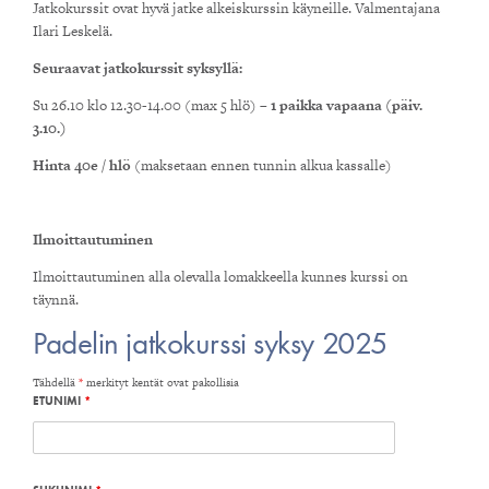
Jatkokurssit ovat hyvä jatke alkeiskurssin käyneille. Valmentajana
Ilari Leskelä.
Seuraavat jatkokurssit syksyllä:
Su 26.10 klo 12.30-14.00 (max 5 hlö) –
1 paikka vapaana (päiv.
3.10.)
Hinta 40e / hlö
(maksetaan ennen tunnin alkua kassalle)
Ilmoittautuminen
Ilmoittautuminen alla olevalla lomakkeella kunnes kurssi on
täynnä.
Padelin jatkokurssi syksy 2025
Tähdellä
*
merkityt kentät ovat pakollisia
ETUNIMI
*